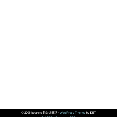
© 2008 bestlong 怕失憶筆記 -
WordPress Themes
by DBT