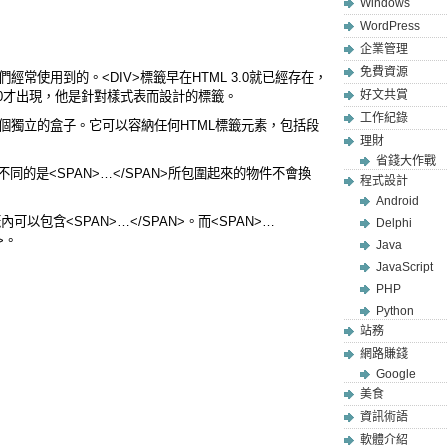
Windows
WordPress
企業管理
免費資源
我們經常使用到的。<DIV>標籤早在HTML 3.0就已經存在，
好文共賞
4.0才出現，他是針對樣式表而設計的標籤。
工作紀錄
一個獨立的盒子。它可以容納任何HTML標籤元素，包括段
理財
省錢大作戰
不同的是<SPAN>…</SPAN>所包圍起來的物件不會換
程式設計
Android
內可以包含<SPAN>…</SPAN>。而<SPAN>…
Delphi
>。
Java
JavaScript
PHP
Python
站務
網路賺錢
Google
美食
資訊術語
軟體介紹