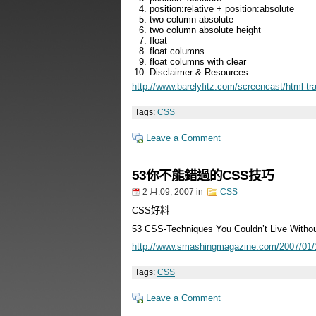
position:relative + position:absolute
two column absolute
two column absolute height
float
float columns
float columns with clear
Disclaimer & Resources
http://www.barelyfitz.com/screencast/html-tra
Tags:
CSS
Leave a Comment
53你不能錯過的CSS技巧
2 月.09, 2007
in
CSS
CSS好料
53 CSS-Techniques You Couldn’t Live Witho
http://www.smashingmagazine.com/2007/01/19
Tags:
CSS
Leave a Comment