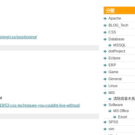
分類
Apache
BLOG_Tech
CSS
ining/css/positioning/
Database
MSSQL
dotProject
Eclipse
ERP
Game
General
Linux
MIS
ut
清除病毒木馬
Software
/53-css-techniques-you-couldnt-live-without/
MS Office
Excel
SPSS
vim