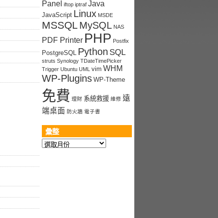
Panel
Java
iftop
iptraf
Linux
JavaScript
MSDE
MSSQL
MySQL
NAS
PHP
PDF Printer
Postfix
Python
SQL
PostgreSQL
struts
Synology
TDateTimePicker
WHM
vim
Trigger
Ubuntu
UML
WP-Plugins
WP-Theme
免費
遠
系統救援
理財
維修
端桌面
防火牆
電子書
彙整
彙
整