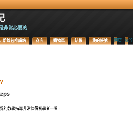
記
是非常必要的
商店
我的
.Top 離線包唯讀站
商店
購物車
結帳
我的帳號
ry
teps
。非常直覺的教學指導非常值得初學者一看。