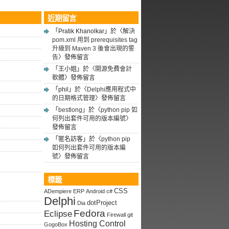
近期留言
「
Pratik Khanolkar
」於〈
解決
pom.xml 用到 prerequisites tag
升級到 Maven 3 後會出現的警
告
〉發佈留言
「
王小姐
」於〈
開源免費會計
軟體
〉發佈留言
「
phil
」於〈
Delphi應用程式中
的日期格式管理
〉發佈留言
「
bestlong
」於〈
python pip 如
何列出套件可用的版本編號
〉
發佈留言
「
匿名訪客
」於〈
python pip
如何列出套件可用的版本編
號
〉發佈留言
標籤
CSS
ADempiere ERP
Android
c#
Delphi
dotProject
Dia
Fedora
Eclipse
Firewall
git
Hosting Control
GogoBox