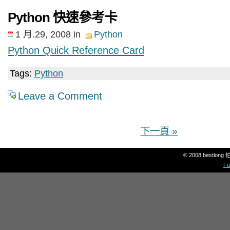
Python 快速參考卡
1 月.29, 2008
in
Python
Python Quick Reference Card
Tags:
Python
Leave a Comment
下一頁 »
© 2008 bestlon
Fu