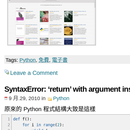
Tags:
Python
,
免費
,
電子書
Leave a Comment
SyntaxError: ‘return’ with argument in
9 月.29, 2010
in
Python
原來的 Python 程式結構大致是這樣
1
def
f
(
)
:
2
for
i
in
range
(
2
)
: