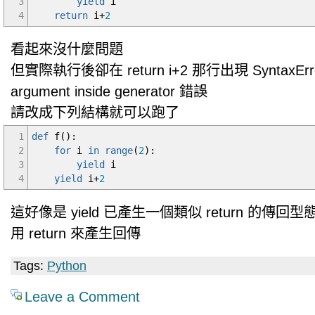
3
yield
i
4
return
i+
2
看起來沒什麼問題
但實際執行後卻在 return i+2 那行出現 SyntaxError: ‘
argument inside generator 錯誤
請改成下列結構就可以跑了
1
def
f
(
)
:
2
for
i
in
range
(
2
)
:
3
yield
i
4
yield
i+
2
這好像是 yield 已產生一個類似 return 的傳
用 return 來產生回傳
Tags:
Python
Leave a Comment