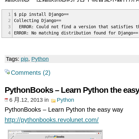
1
$ pip install Django==
2
Collecting Django==
3
ERROR: Could not find a version that satisfies the
4
ERROR: No matching distribution found for Django==
Tags:
pip
,
Python
Comments (2)
PythonBooks – Learn Python the eas
6 月.12, 2013
in
Python
PythonBooks – Learn Python the easy way
http://pythonbooks.revolunet.com/