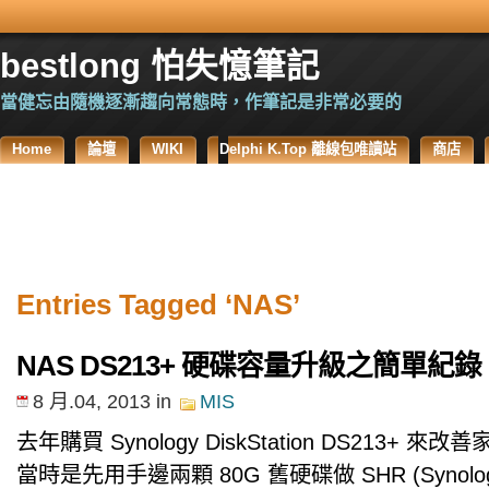
bestlong 怕失憶筆記
當健忘由隨機逐漸趨向常態時，作筆記是非常必要的
Home
論壇
WIKI
Delphi K.Top 離線包唯讀站
商店
Entries Tagged ‘NAS’
NAS DS213+ 硬碟容量升級之簡單紀錄
8 月.04, 2013
in
MIS
去年購買 Synology DiskStation DS213+ 
當時是先用手邊兩顆 80G 舊硬碟做 SHR (Synology 