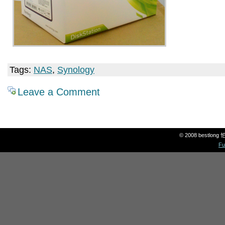
Tags:
NAS
,
Synology
Leave a Comment
© 2008 bestlon
Fu