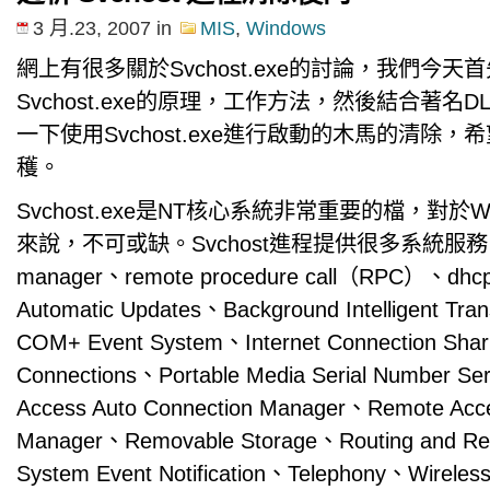
3 月.23, 2007
in
MIS
,
Windows
網上有很多關於Svchost.exe的討論，我們今天
Svchost.exe的原理，工作方法，然後結合著名
一下使用Svchost.exe進行啟動的木馬的清除
穫。
Svchost.exe是NT核心系統非常重要的檔，對於Wind
來說，不可或缺。Svchost進程提供很多系統服務，如：l
manager、remote procedure call（RPC）、dhcp
Automatic Updates、Background Intelligent Tran
COM+ Event System、Internet Connection Sha
Connections、Portable Media Serial Number S
Access Auto Connection Manager、Remote Acce
Manager、Removable Storage、Routing and R
System Event Notification、Telephony、Wireless