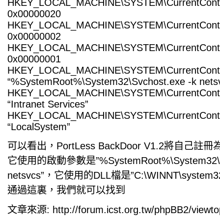
HKEY_LOCAL_MACHINE\SYSTEM\CurrentControl
0x00000020
HKEY_LOCAL_MACHINE\SYSTEM\CurrentControlS
0x00000002
HKEY_LOCAL_MACHINE\SYSTEM\CurrentControlS
0x00000001
HKEY_LOCAL_MACHINE\SYSTEM\CurrentControl
“%SystemRoot%\System32\Svchost.exe -k nets
HKEY_LOCAL_MACHINE\SYSTEM\CurrentControl
“Intranet Services”
HKEY_LOCAL_MACHINE\SYSTEM\CurrentControl
“LocalSystem”
可以看出，PortLess BackDoor V1.2將自己註
它使用的啟動參數是”%SystemRoot%\System32\Svc
netsvcs”，它使用的DLL檔是”C:\WINNT\system32\S
通過這裏，我們就可以找到
文章來源: http://forum.icst.org.tw/phpBB2/viewto