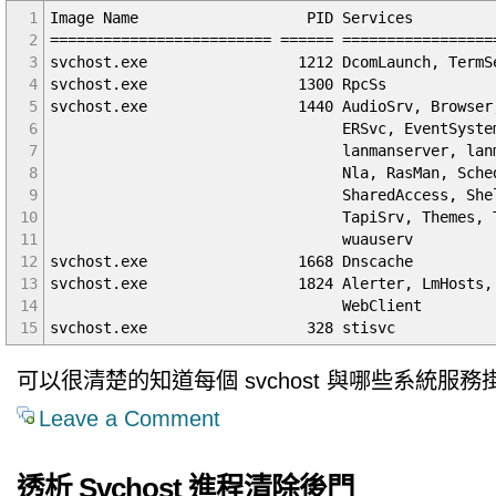
1
Image Name PID Services
2
========================= ====== =================
3
svchost.exe 1212 DcomLaunch, TermSe
4
svchost.exe 1300 RpcSs
5
svchost.exe 1440 AudioSrv, Browser, Cry
6
ERSvc, EventSystem, helpsvc,
7
lanmanserver, lanmanworksta
8
Nla, RasMan, Schedule, sec
9
SharedAccess, ShellHWDetecti
10
TapiSrv, Themes, TrkWks, W32
11
wuauserv
12
svchost.exe 1668 Dnscache
13
svchost.exe 1824 Alerter, LmHosts, Remo
14
WebClient
15
svchost.exe 328 stisvc
可以很清楚的知道每個 svchost 與哪些系統服務
Leave a Comment
透析 Svchost 進程清除後門