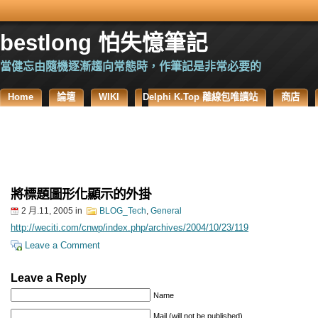
bestlong 怕失憶筆記
當健忘由隨機逐漸趨向常態時，作筆記是非常必要的
Home
論壇
WIKI
Delphi K.Top 離線包唯讀站
商店
將標題圖形化顯示的外掛
2 月.11, 2005
in
BLOG_Tech
,
General
http://weciti.com/cnwp/index.php/archives/2004/10/23/119
Leave a Comment
Leave a Reply
Name
Mail (will not be published)