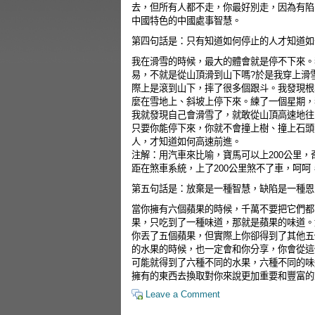
去，但所有人都不走，你最好別走，因為有陷
中國特色的中國處事智慧。
第四句話是：只有知道如何停止的人才知道如
我在滑雪的時候，最大的體會就是停不下來。
易，不就是從山頂滑到山下嗎?於是我穿上滑
際上是滾到山下，摔了很多個跟斗。我發現根
麼在雪地上、斜坡上停下來。練了一個星期，
我就發現自己會滑雪了，就敢從山頂高速地往
只要你能停下來，你就不會撞上樹、撞上石頭
人，才知道如何高速前進。
注解：用汽車來比喻，寶馬可以上200公里，
距在煞車系統，上了200公里煞不了車，呵呵
第五句話是：放棄是一種智慧，缺陷是一種恩
當你擁有六個蘋果的時候，千萬不要把它們都
果，只吃到了一種味道，那就是蘋果的味道。
你丟了五個蘋果，但實際上你卻得到了其他五
的水果的時候，也一定會和你分享，你會從這
可能就得到了六種不同的水果，六種不同的味
擁有的東西去換取對你來說更加重要和豐富的
Leave a Comment