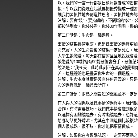
以，我們的一言一行都是日積月累養成的習慣
慣。所以我們從現在起就要把優秀變成一種習
讓我們習慣性地去創造性思考，習慣性地去認
注解：要會“裝”，要持續的、不間斷的“裝”
都按時到會，你裝裝看，你裝30年看看，裝
第二句話是：生命是一種過程。
事情的結果儘管重要，但是做事情的過程更加
命充實。人的生命最後的結果一定是死亡，我
大學生談戀愛，每天都在信誓旦旦地說我會愛
談戀愛的100對裡有90對最後會分手，最後
說法是：“我今天，此時此刻正在真心地愛著
苦。這種體驗也是豐富你生命的一個過程。
注解：生命本身其實是沒有任何意義的，只是
命的過程就是一種意義所在。
第三句話是：兩點之間最短的距離並不一定是
在人與人的關係以及做事情的過程中，我們很
合作，有時需要技巧。我們做事情會碰到很多
以選擇有困難繞過去，有障礙繞過去，也許這
想哪句話更好聽呢。尤其在中國這個比較複雜
個人很成熟，很不錯，你才能把事情做成。
注解：如果你在考數學試題，一定要答兩點之