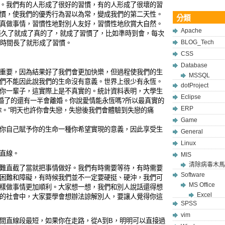
。我們有的人形成了很好的習慣，有的人形成了很壞的習
慣，使我們的優秀行為習以為常，變成我們的第二天性。
分類
真做事情，習慣性地對別人友好，習慣性地欣賞大自然。
Apache
，裝久了就成了真的了，就成了習慣了，比如準時到會，每次
BLOG_Tech
的時間長了就形成了習慣。
CSS
Database
重要，因為結果好了我們會更加快樂，但過程使我們的生
MSSQL
們不能因此說我們的生命沒有意義。世界上很少有永恆。
dotProject
你一輩子，這實際上是不真實的。統計資料表明，大學生
Eclipse
結婚了的還有一半會離婚。你說愛情能永恆嗎?所以最真實的
ERP
你。”明天也許你會失戀，失戀後我們會體驗到失戀的痛
Game
你自己賦予你的生命一種你希望實現的意義，因此享受生
General
Linux
直線。
MIS
清除病毒木馬
難直截了當就把事情做好。我們有時需要等待，有時需要
Software
困難和障礙，有時候我們並不一定要硬挺、硬沖，我們可
MS Office
樣做事情更加順利。大家想一想，我們和別人說話還得想
Excel
的社會中，大家要學會想辦法諒解別人，要讓人覺得你這
SPSS
vim
間直線段最短，如果你在走路，從A到B，明明可以直接過