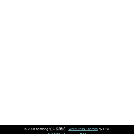
© 2008 bestlong 怕失憶筆記 -
WordPress Themes
by DBT