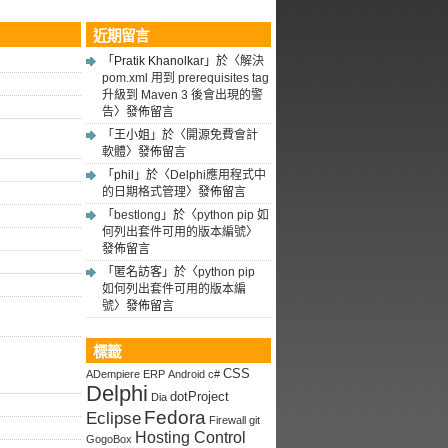
近期留言
「
Pratik Khanolkar
」於〈
解決
pom.xml 用到 prerequisites tag
升級到 Maven 3 後會出現的警
告
〉發佈留言
「
王小姐
」於〈
開源免費會計
軟體
〉發佈留言
「
phil
」於〈
Delphi應用程式中
的日期格式管理
〉發佈留言
「
bestlong
」於〈
python pip 如
何列出套件可用的版本編號
〉
發佈留言
「
匿名訪客
」於〈
python pip
如何列出套件可用的版本編
號
〉發佈留言
標籤
CSS
ADempiere ERP
Android
c#
Delphi
dotProject
Dia
Fedora
Eclipse
Firewall
git
Hosting Control
GogoBox