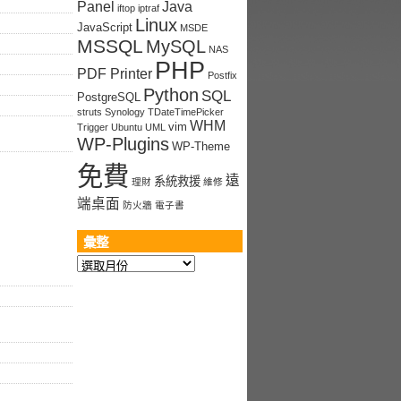
Panel
Java
iftop
iptraf
Linux
JavaScript
MSDE
MSSQL
MySQL
NAS
PHP
PDF Printer
Postfix
Python
SQL
PostgreSQL
struts
Synology
TDateTimePicker
WHM
vim
Trigger
Ubuntu
UML
WP-Plugins
WP-Theme
免費
遠
系統救援
理財
維修
端桌面
防火牆
電子書
彙整
彙
整