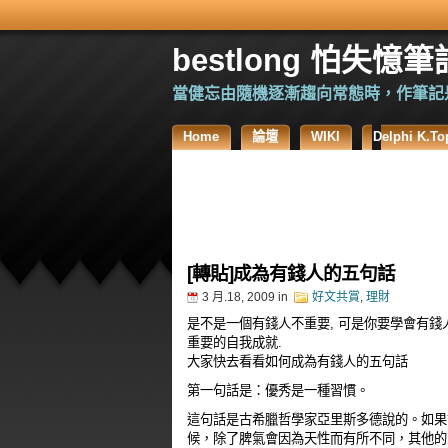
bestlong 怕失憶筆
當健忘由隨機逐漸趨向常態時，作筆記
Home
論壇
WIKI
Delphi K
[轉貼]成為有錢人的五句話
3 月.18, 2009
in
好文共賞
,
理財
是不是一個有錢人不重要, 可是你要學會有錢人的
重要的自我成就.
大家快去看看如何成為有錢人的五句話
第一句話是：優秀是一種習慣。
這句話是古希臘哲學家亞里斯多德說的。如果
候，除了脾氣會因為天性而有所不同，其他的