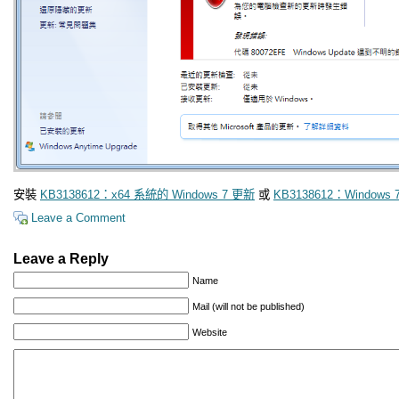
安裝
KB3138612：x64 系統的 Windows 7 更新
或
KB3138612：Windows
Leave a Comment
Leave a Reply
Name
Mail (will not be published)
Website