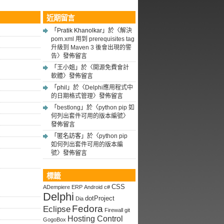
近期留言
「
Pratik Khanolkar
」於〈
解決
pom.xml 用到 prerequisites tag
升級到 Maven 3 後會出現的警
告
〉發佈留言
「
王小姐
」於〈
開源免費會計
軟體
〉發佈留言
「
phil
」於〈
Delphi應用程式中
的日期格式管理
〉發佈留言
「
bestlong
」於〈
python pip 如
何列出套件可用的版本編號
〉
發佈留言
「
匿名訪客
」於〈
python pip
如何列出套件可用的版本編
號
〉發佈留言
標籤
CSS
ADempiere ERP
Android
c#
Delphi
dotProject
Dia
Fedora
Eclipse
Firewall
git
Hosting Control
GogoBox