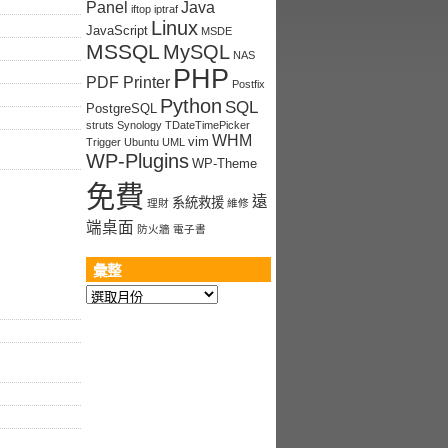
Panel
Java
iftop
iptraf
Linux
JavaScript
MSDE
MSSQL
MySQL
NAS
PHP
PDF Printer
Postfix
Python
SQL
PostgreSQL
struts
Synology
TDateTimePicker
WHM
vim
Trigger
Ubuntu
UML
WP-Plugins
WP-Theme
免費
遠
系統救援
理財
維修
端桌面
防火牆
電子書
彙整
彙
整