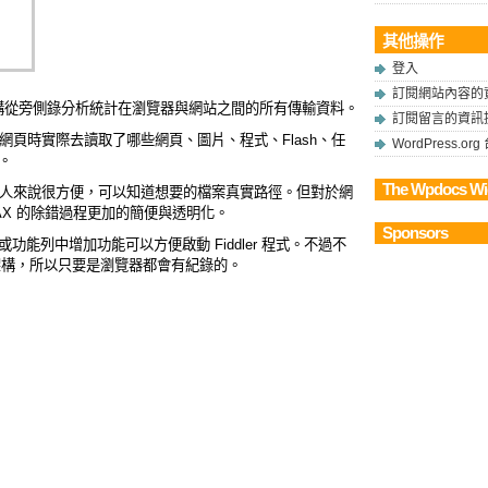
其他操作
登入
訂閱網站內容的
xy 的架構從旁側錄分析統計在瀏覽器與網站之間的所有傳輸資料。
訂閱留言的資訊
頁時實際去讀取了哪些網頁、圖片、程式、Flash、任
WordPress.o
。
The Wpdocs Wi
人來說很方便，可以知道想要的檔案真實路徑。但對於網
AX 的除錯過程更加的簡便與透明化。
Sponsors
 的工具列或功能列中增加功能可以方便啟動 Fiddler 程式。不過不
xy 架構，所以只要是瀏覽器都會有紀錄的。