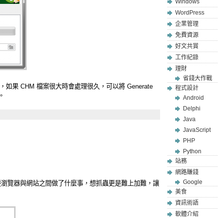
Windows
WordPress
企業管理
免費資源
好文共賞
工作紀錄
理財
省錢大作戰
 CHM 檔案很大時會處理很久，可以將 Generate
程式設計
。
Android
Delphi
Java
JavaScript
PHP
Python
站務
網路賺錢
Google
清楚瀏覽器與網站之間做了什麼事，想抓蟲更是難上加難，讓
美食
資訊術語
軟體介紹