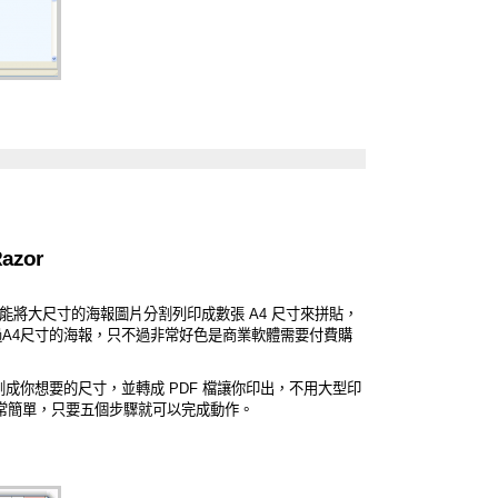
zor
將大尺寸的海報圖片分割列印成數張 A4 尺寸來拼貼，
過A4尺寸的海報，只不過非常好色是商業軟體需要付費購
報)分割成你想要的尺寸，並轉成 PDF 檔讓你印出，不用大型印
非常簡單，只要五個步驟就可以完成動作。