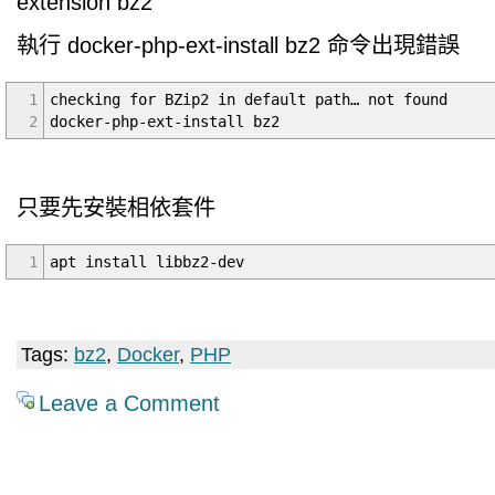
extension bz2
執行 docker-php-ext-install bz2 命令出現錯誤
1
checking for BZip2 in default path… not found
2
docker-php-ext-install bz2
只要先安裝相依套件
1
apt install libbz2-dev
Tags:
bz2
,
Docker
,
PHP
Leave a Comment