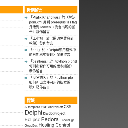
近期留言
「
Pratik Khanolkar
」於〈
解決
pom.xml 用到 prerequisites tag
升級到 Maven 3 後會出現的警
告
〉發佈留言
「
王小姐
」於〈
開源免費會計
軟體
〉發佈留言
「
phil
」於〈
Delphi應用程式中
的日期格式管理
〉發佈留言
「
bestlong
」於〈
python pip 如
何列出套件可用的版本編號
〉
發佈留言
「
匿名訪客
」於〈
python pip
如何列出套件可用的版本編
號
〉發佈留言
標籤
CSS
ADempiere ERP
Android
c#
Delphi
dotProject
Dia
Fedora
Eclipse
Firewall
git
Hosting Control
GogoBox