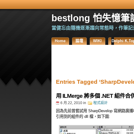
bestlong 怕失憶筆
當健忘由隨機逐漸趨向常態時，作筆記
Home
論壇
WIKI
Delphi K
Entries Tagged ‘SharpDevel
用 ILMerge 將多個 .NET 
6 月.22, 2010
in
程式設計
因為先前曾嘗試用 SharpDevelop 寫
引用到的組件的 dll 檔，如下圖: