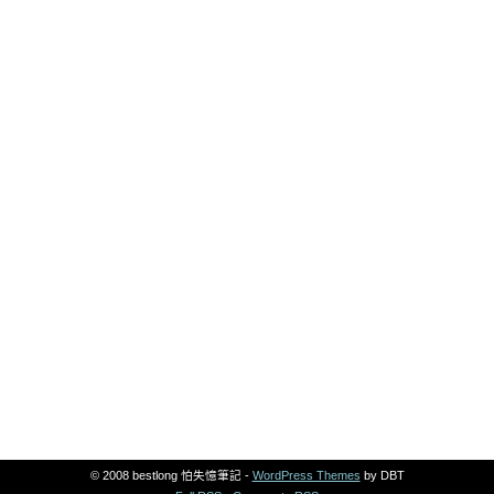
© 2008 bestlong 怕失憶筆記 -
WordPress Themes
by DBT