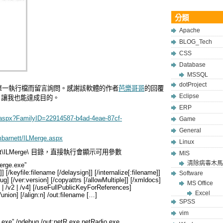
分類
Apache
BLOG_Tech
CSS
Database
MSSQL
dotProject
單一執行檔而留言詢問。感謝該軟體的作者
芭樂哥哥
的回覆
Eclipse
具，讓我也能達成目的。
ERP
s.aspx?FamilyID=22914587-b4ad-4eae-87cf-
Game
General
mbarnett/ILMerge.aspx
Linux
osoft\ILMerge\ 目錄，直接執行會顯示可用參數
MIS
清除病毒木馬
erge.exe”
]] [/keyfile:filename [/delaysign]] [/internalize[:filename]]
Software
bug] [/ver:version] [/copyattrs [/allowMultiple]] [/xmldocs]
MS Office
.1 | /v2 | /v4] [/useFullPublicKeyForReferences]
Excel
/union] [/align:n] /out:filename
[
…]
SPSS
vim
.exe” /ndebug /out:netR.exe netRadio.exe