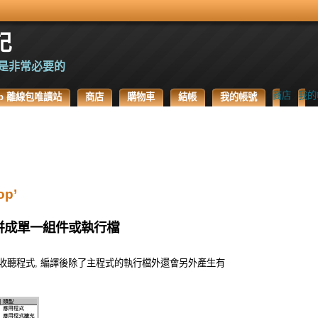
記
是非常必要的
商店
我的
.Top 離線包唯讀站
商店
購物車
結帳
我的帳號
op’
組件合併成單一組件或執行檔
網路廣播收聽程式, 編譯後除了主程式的執行檔外還會另外產生有