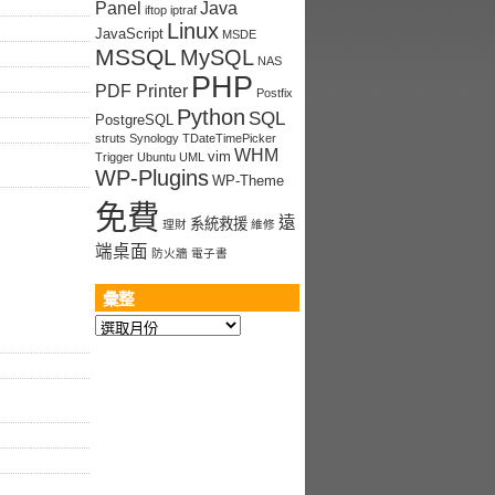
Panel
Java
iftop
iptraf
Linux
JavaScript
MSDE
MSSQL
MySQL
NAS
PHP
PDF Printer
Postfix
Python
SQL
PostgreSQL
struts
Synology
TDateTimePicker
WHM
vim
Trigger
Ubuntu
UML
WP-Plugins
WP-Theme
免費
遠
系統救援
理財
維修
端桌面
防火牆
電子書
彙整
彙
整