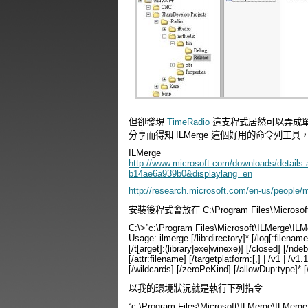
但卻發現
TimeRadio
這支程式居然可以弄成
分享而得知 ILMerge 這個好用的命令列工
ILMerge
http://www.microsoft.com/downloads/detail
b14ae6a939b0&displaylang=en
http://research.microsoft.com/en-us/people/
安裝後程式會放在 C:\Program Files\Micr
C:\>”c:\Program Files\Microsoft\ILMerge\ILM
Usage: ilmerge [/lib:directory]* [/log[:filename
[/t[arget]:(library|exe|winexe)] [/closed] [/nde
[/attr:filename] [/targetplatform:
[,
] | /v1 | /v1
[/wildcards] [/zeroPeKind] [/allowDup:type]* [
以我的環境狀況就是執行下列指令
“c:\Program Files\Microsoft\ILMerge\ILMerge